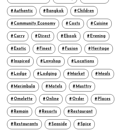
Authentic
Bangkok
Children
Community Economy
Costs
Cuisine
Curry
Direct
Ebook
Evening
Exotic
Finest
Fusion
Heritage
Inspired
Lnwshop
Locations
Lodge
Lodging
Market
Meals
Merimbula
Motels
Musttry
Omelette
Online
Order
Places
Remain
Resorts
Restaurant
Restaurants
Seaside
Spice