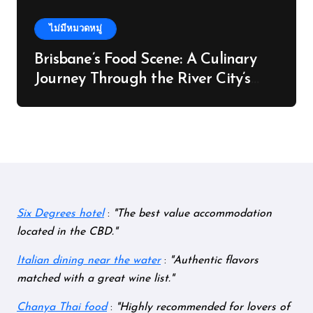
ไม่มีหมวดหมู่
Brisbane’s Food Scene: A Culinary
Journey Through the River City’s
Flavours
Six Degrees hotel
:
The best value accommodation
located in the CBD.
Italian dining near the water
:
Authentic flavors
matched with a great wine list.
Chanya Thai food
:
Highly recommended for lovers of