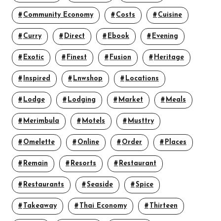
Community Economy
Costs
Cuisine
Curry
Direct
Ebook
Evening
Exotic
Finest
Fusion
Heritage
Inspired
Lnwshop
Locations
Lodge
Lodging
Market
Meals
Merimbula
Motels
Musttry
Omelette
Online
Order
Places
Remain
Resorts
Restaurant
Restaurants
Seaside
Spice
Takeaway
Thai Economy
Thirteen