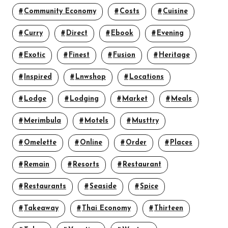
Community Economy
Costs
Cuisine
Curry
Direct
Ebook
Evening
Exotic
Finest
Fusion
Heritage
Inspired
Lnwshop
Locations
Lodge
Lodging
Market
Meals
Merimbula
Motels
Musttry
Omelette
Online
Order
Places
Remain
Resorts
Restaurant
Restaurants
Seaside
Spice
Takeaway
Thai Economy
Thirteen