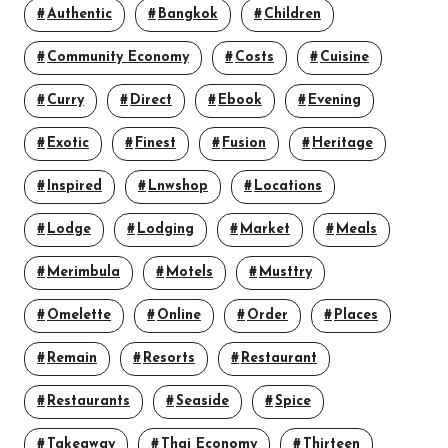
Authentic
Bangkok
Children
Community Economy
Costs
Cuisine
Curry
Direct
Ebook
Evening
Exotic
Finest
Fusion
Heritage
Inspired
Lnwshop
Locations
Lodge
Lodging
Market
Meals
Merimbula
Motels
Musttry
Omelette
Online
Order
Places
Remain
Resorts
Restaurant
Restaurants
Seaside
Spice
Takeaway
Thai Economy
Thirteen