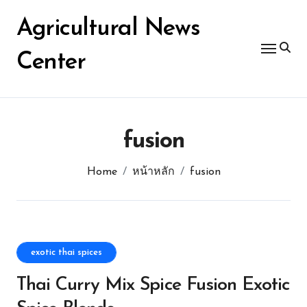
Skip
for:
to
Agricultural News
content
Center
fusion
Home
หน้าหลัก
fusion
exotic thai spices
Thai Curry Mix Spice Fusion Exotic