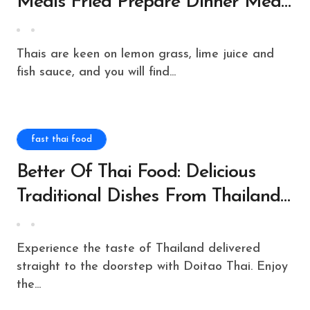
Meals Fried Prepare Dinner Meal
Floating Boat Market Model
Thais are keen on lemon grass, lime juice and
fish sauce, and you will find...
fast thai food
Better Of Thai Food: Delicious
Traditional Dishes From Thailand
Based On Original And Modern
Recipes Fast And Lightweight :
Experience the taste of Thailand delivered
Nguyen, Chai: Amazoncomau:
straight to the doorstep with Doitao Thai. Enjoy
the...
Books