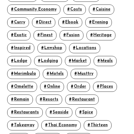
Community Economy
Costs
Cuisine
Curry
Direct
Ebook
Evening
Exotic
Finest
Fusion
Heritage
Inspired
Lnwshop
Locations
Lodge
Lodging
Market
Meals
Merimbula
Motels
Musttry
Omelette
Online
Order
Places
Remain
Resorts
Restaurant
Restaurants
Seaside
Spice
Takeaway
Thai Economy
Thirteen