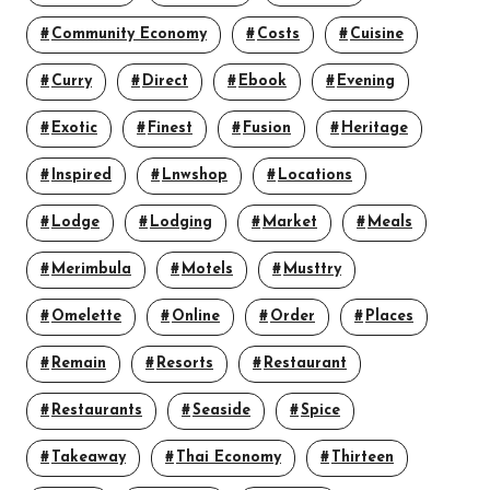
Community Economy
Costs
Cuisine
Curry
Direct
Ebook
Evening
Exotic
Finest
Fusion
Heritage
Inspired
Lnwshop
Locations
Lodge
Lodging
Market
Meals
Merimbula
Motels
Musttry
Omelette
Online
Order
Places
Remain
Resorts
Restaurant
Restaurants
Seaside
Spice
Takeaway
Thai Economy
Thirteen