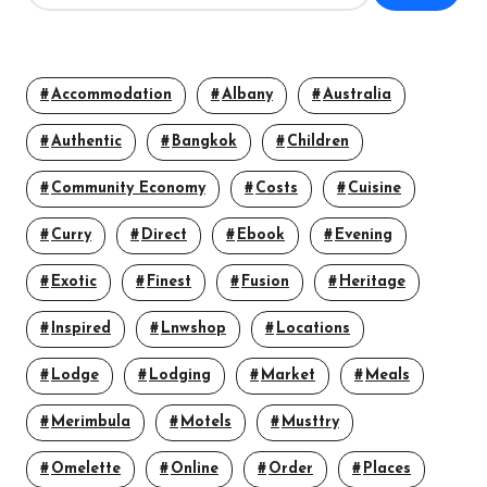
Accommodation
Albany
Australia
Authentic
Bangkok
Children
Community Economy
Costs
Cuisine
Curry
Direct
Ebook
Evening
Exotic
Finest
Fusion
Heritage
Inspired
Lnwshop
Locations
Lodge
Lodging
Market
Meals
Merimbula
Motels
Musttry
Omelette
Online
Order
Places