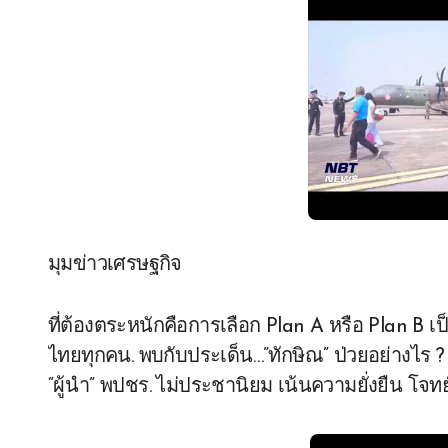
มุมข่าวเศรษฐกิจ
ที่ต้องตระหนักคือการเลือก Plan A หรือ Plan B เ
ไทยทุกคน. พบกับประเด็น…”ทักษิณ” ป่วยอย่างไร ? 
“ผู้นำ” พปชร. ไม่ประชานิยม เน้นความยั่งยืน โจท