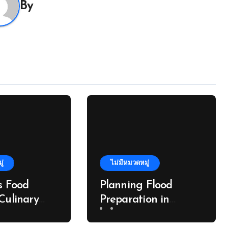
By
ู่
ไม่มีหมวดหมู่
s Food
Planning Flood
Culinary
Preparation in
Through the
Kangaroo Island: