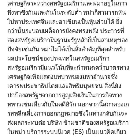
เศรษฐกิจระหว่างสหรัฐอเมริกาและพม่าอยู่ในการ
พึ่งพาซึ่งกันและกันในระดับต่ำ พม่าก็สามารถหัน
ไปหาประเทศจีนและอาเซียนเป็นหุ้นส่วนได้ ยิ่ง
กว่านั้นระบอบเผด็จการยังคงทรงพลัง ประการที่
สองสหรัฐอเมริกาในฐานะรัฐหลักก็เป็นสาเหตุของ
ปัจจัยเช่นกัน พม่าไม่ได้เป็นสิ่งสำคัญที่สุดสำหรับ
ผลประโยชน์ของประเทศในสหรัฐอเมริกา
สหรัฐอเมริกามีแนวโน้มที่จะกำหนดคว่ำบาตรทาง
เศรษฐกิจเพื่อแสดงบทบาทของมหาอำนาจซึ่ง
เคารพประชาธิปไตยและสิทธิมนุษยชน สิ่งนี้ยัง
ปกป้องสหรัฐฯจากการสูญเสียเงินในภารกิจทาง
ทหารเช่นเดียวกับในคดีอิรัก นอกจากนี้สภาคองเก
รสหลีกเลี่ยงการออกกฎหมายซึ่งในทางกลับกันจะ
ส่งผลกระทบต่อ บริษัท ข้ามชาติของสหรัฐอเมริกา
ในพม่า บริการระบบนิเวศ (ES) เป็นแนวคิดเกี่ยว