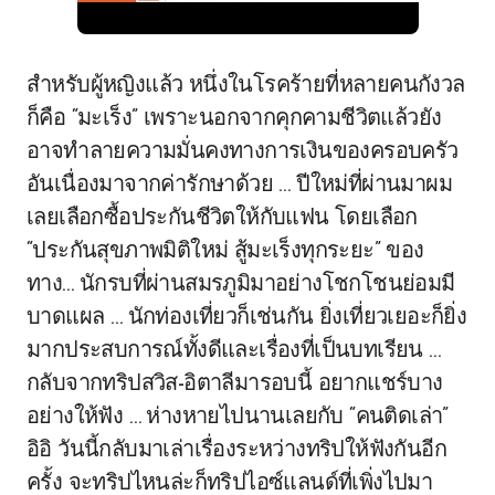
สำหรับผู้หญิงแล้ว หนึ่งในโรคร้ายที่หลายคนกังวล
ก็คือ “มะเร็ง” เพราะนอกจากคุกคามชีวิตแล้วยัง
อาจทำลายความมั่นคงทางการเงินของครอบครัว
อันเนื่องมาจากค่ารักษาด้วย … ปีใหม่ที่ผ่านมาผม
เลยเลือกซื้อประกันชีวิตให้กับแฟน โดยเลือก
“ประกันสุขภาพมิติใหม่ สู้มะเร็งทุกระยะ” ของ
ทาง… นักรบที่ผ่านสมรภูมิมาอย่างโชกโชนย่อมมี
บาดแผล … นักท่องเที่ยวก็เช่นกัน ยิ่งเที่ยวเยอะก็ยิ่ง
มากประสบการณ์ทั้งดีและเรื่องที่เป็นบทเรียน …​
กลับจากทริปสวิส-อิตาลีมารอบนี้ อยากแชร์บาง
อย่างให้ฟัง … ห่างหายไปนานเลยกับ “คนติดเล่า”
อิอิ วันนี้กลับมาเล่าเรื่องระหว่างทริปให้ฟังกันอีก
ครั้ง จะทริปไหนล่ะก็ทริปไอซ์แลนด์ที่เพิ่งไปมา