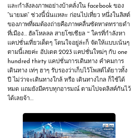
และกำลังลงภาพอย่างบ้าคลั่งใน facebook ของ
“นายมด” ช่วงนี้นั่นแหละ ก่อนไปเที่ยว หนึ่งในลิสต์
ของภาพที่ผมต้องถ่ายคือภาพคลื่นซัดหาดทรายดำ
ที่เมือง… ฮัลโหลลล สายโซเชียล ~ ใครที่กำลังหา
แคปชั่นเที่ยวเด็ดๆ โดนใจอยู่ล่ะก็ จัดให้แบบเน้นๆ
ตามนี้เลยค่ะ อัปเดต 2023 แคปชั่นใหม่ๆ กับ one
hundred thirty แคปชั่นการเดินทาง คำคมการ
เดินทาง เท่ๆ ฮาๆ รับรองว่าเก็บไว้โพสต์ได้ยาวทั้ง
ปี ไม่ว่าจะเดินทางใกล้ หรือ เดินทางไกล ก็ใช้ได้
หมด แถมยังมีครบทุกอารมณ์ ตามไปจดลิสค์กันไว้
ได้เลยจ้า…