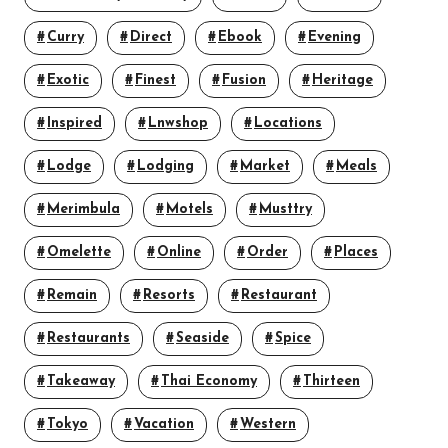
Curry
Direct
Ebook
Evening
Exotic
Finest
Fusion
Heritage
Inspired
Lnwshop
Locations
Lodge
Lodging
Market
Meals
Merimbula
Motels
Musttry
Omelette
Online
Order
Places
Remain
Resorts
Restaurant
Restaurants
Seaside
Spice
Takeaway
Thai Economy
Thirteen
Tokyo
Vacation
Western