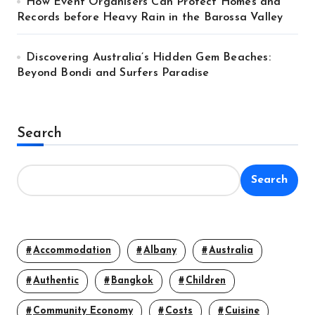
How Event Organisers Can Protect Homes and
Records before Heavy Rain in the Barossa Valley
Discovering Australia’s Hidden Gem Beaches:
Beyond Bondi and Surfers Paradise
Search
Search
Accommodation
Albany
Australia
Authentic
Bangkok
Children
Community Economy
Costs
Cuisine