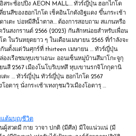
า อิสระช้อปปิ้ง AEON MALL… ทัวร์ญี่ปุ่น ฮอกไกโด
ลี่ยนสีของฮอกไกโด เช็คอินโกดังอิฐแดง ขึ้นกระเช้า
าเตะ บ่อหมีสีน้ำตาล… ต้องการสอบถาม สแกนหรือ
ดวันสงกรานต์ 2566 (2023) กันสักหน่อยสำหรับเพื่อน
ไกโด ในวันหยุดยาว ๆ ในเดือนเมษายน 2565 ที่กำลังจะ
ันตั้งแต่วันศุกร์ที่ thirteen เมษายน … ทัวร์ญี่ปุ่น
่องเรือชมหุบเขาเอนะ ออนเซ็นหมู่บ้านสึมาโกะจูกุ
ี่ยนสี 2567 เมืองโนโบริเบทสึ หุบเขานรกจิโกกุดานิ
… ทัวร์ญี่ปุ่น ทัวร์ญี่ปุ่น ฮอกไกโด 2567
อตารุ นั่งกระเช้าเทงกุชมวิวเมืองโอตารุ …
มแต้มบุญชีวิต