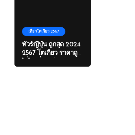
เที่ยวโตเกียว 2567
ทัวร์ญี่ปุ่น ถูกสุด 2024
2567 โตเกียว ราคาถูก
เที่ยวญี่ปุ่น ปีนภูเขาฟูจิ
ภูเขาไฟฟูจิ ทุ่งพิ้งมอส
โปรโมชั่น เที่ยวญี่ปุ่น
ใบไม้เปลี่ยนสี Autumn
Japan โตเกียว
การบินไทย ญี่ปุ่น เที่ยว
ญี่ปุ่น