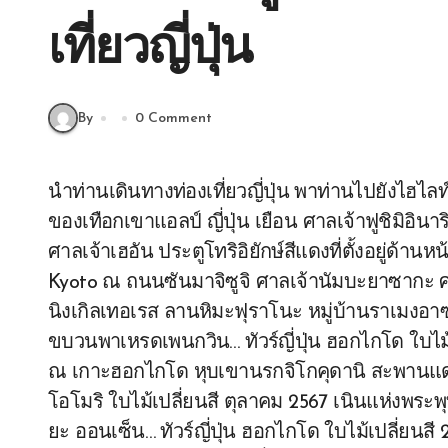
เที่ยวญี่ปุ่น
By
0 Comment
นำท่านเดินทางท่องเที่ยวญี่ปุ่น พาท่านไปยังไฮไลท์เด็ด คามิโคจิ หุบเขาในฝันที่อยู่สูงขึ้นไปทางเหนือ
ของเทือกเขาแอลป์ ญี่ปุ่น เยือน ศาลเจ้าฟูชิมิอินาริ
ศาลเจ้าเฮอัน ประตูโทริอิยักษ์สีแดงที่ตั้งอยู่ด้าน
Kyoto ณ ถนนซันมาจิซูจิ ศาลเจ้านัมบะยาซากะ ศาล
นิงเกิลเทอเรส ลานหิมะฟุราโนะ หมู่บ้านราเมงอาซ
ขบวนพาเหรดเพนกวิน… ทัวร์ญี่ปุ่น ฮอกไกโด ใบไม
ณ เกาะฮอกไกโด หุบเขานรกจิโกคุดานิ สะพานแดงโจซ
โอโมริ ใบไม้เปลี่ยนสี ตุลาคม 2567 เนินแห่งพระ
ยะ ออนเซ็น… ทัวร์ญี่ปุ่น ฮอกไกโด ใบไม้เปลี่ยนสี 