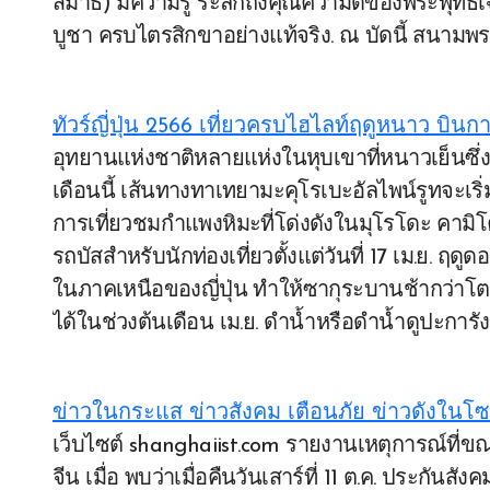
สมาธิ) มีความรู้ ระลึกถึงคุณความดีของพระพุทธเจ้
บูชา ครบไตรสิกขาอย่างแท้จริง. ณ บัดนี้ สนามพร
ทัวร์ญี่ปุ่น 2566 เที่ยวครบไฮไลท์ฤดูหนาว บิน
อุทยานแห่งชาติหลายแห่งในหุบเขาที่หนาวเย็นซึ่งปิดบริการในช่วงฤดูหนาวจะเริ่มเปิดบริการอีกครั้งใน
เดือนนี้ เส้นทางทาเทยามะคุโรเบะอัลไพน์รูทจะเริ่ม
การเที่ยวชมกำแพงหิมะที่โด่งดังในมุโรโดะ คามิโคจ
รถบัสสำหรับนักท่องเที่ยวตั้งแต่วันที่ 17 เม.ย. ฤด
ในภาคเหนือของญี่ปุ่น ทำให้ซากุระบานช้ากว่าโต
ได้ในช่วงต้นเดือน เม.ย. ดำน้ำหรือดำน้ำดูปะการั
Post
ข่าวในกระแส ข่าวสังคม เตือนภัย ข่าวดังในโ
navigation
เว็บไซต์ shanghaiist.com รายงานเหตุการณ์ที่ขณะนี้ยังเป็นที่ถกเถียงกันในสังคมออนไลน์ในประเทศ
จีน เมื่อ พบว่าเมื่อคืนวันเสาร์ที่ 11 ต.ค. ประก