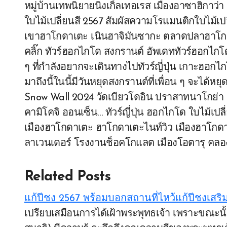
หมู่บ้านเทพนิยายนิงเกิ้ลเทอเรส เมืองอาซาฮิกาว่
ใบไม้เปลี่ยนสี 2567 สัมผัสความโรแมนติกใบไม้เป
เขาฮาโกดาเตะ เนินฮาจิมันซากะ ตลาดปลาฮาโกด
คลิ๊ก ทัวร์ฮอกไกโด สงกรานต์ อัพเดททัวร์ฮอกไกโ
ๆ ที่กำลังอยากจะเดินทางไปทัวร์ญี่ปุ่น เกาะฮอก
มาถึงนี้ในนี้มีวันหยุดสงกรานต์ที่เพื่อน ๆ จะได้หยุดก
Snow Wall 2024 วัดเบียวโดอิน ปราสาทนาโกย่า ล
คามิโคจิ ออนเซ็น… ทัวร์ญี่ปุ่น ฮอกไกโด ใบไม้เปล
เมืองฮาโกดาเตะ ฮาโกดาเตะไนท์วิว เมืองฮาโกดาเตะ 
ลาเวนเดอร์ โรงงานช็อคโกแลต เมืองโอตารุ คลองโ
Related Posts
แก้ปีชง 2567 พร้อมบอกสถานที่ไหว้แก้ปีชงเสริ
เปรียบเสมือนการได้เฝ้าพระพุทธเจ้า เพราะขณะนั้นผู้สวดมี กาย วาจา ปกติ (มีศีล) มีใจแน่วแน่ (มี