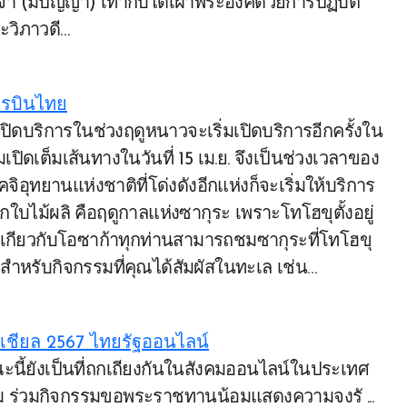
า (มีปัญญา) เท่ากับได้เฝ้าพระองค์ด้วยการปฏิบัติ
ะวิภาวดี…
การบินไทย
เปิดเต็มเส้นทางในวันที่ 15 เม.ย. จึงเป็นช่วงเวลาของ
ิอุทยานแห่งชาติที่โด่งดังอีกแห่งก็จะเริ่มให้บริการ
ูดอกใบไม้ผลิ คือฤดูกาลแห่งซากุระ เพราะโทโฮขุตั้งอยู่
เกียวกับโอซาก้าทุกท่านสามารถชมซากุระที่โทโฮขุ
งสำหรับกิจกรรมที่คุณได้สัมผัสในทะเล เช่น…
ซเชียล 2567 ไทยรัฐออนไลน์
ันสังคม ร่วมกิจกรรมขอพระราชทานน้อมแสดงความจงรั ...