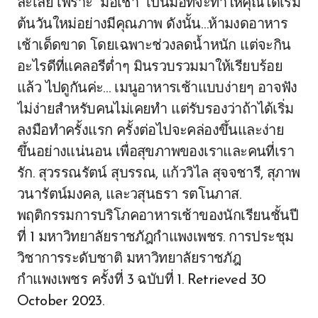
ละเลย เพราะ “มื้อเช้า” เป็นมื้อที่จะทำให้คุณได้เริ่ม
ต้นวันใหม่อย่างมีคุณภาพ ดังนั้น…ห้ามงดอาหาร
เช้าเด็ดขาด โดยเฉพาะช่วงลดน้ำหนัก แต่จะกิน
อะไรดีที่แคลอรีต่ำๆ มินรวบรวมมาให้เรียบร้อย
แล้ว ไปดูกันค่ะ… เมนูอาหารเช้าแบบง่ายๆ อาจฟัง
ไม่ง่ายสำหรับคนไม่เคยทำ แต่รับรองว่าถ้าได้เริ่ม
ลงมือทำครั้งแรก ครั้งต่อไปจะคล่องขึ้นและง่าย
ขึ้นอย่างแน่นอน เพื่อสุขภาพของเราและคนที่เรา
รัก. สุวรรณรัตน์ สุบรรณ, แก้ววิไล สุจจชารี, สุภาพ
วนารัตน์มงคล, และวสุนธรา รตโนภาส.
พฤติกรรมการบริโภคอาหารเช้าของนักเรียนชั้นปี
ที่ 1 มหาวิทยาลัยราชภัฎกำแพงเพชร. การประชุม
วิชาการระดับชาติ มหาวิทยาลัยราชภัฎ
กำแพงเพชร ครั้งที่ 3 ฉบับที่ 1. Retrieved 30
October 2023.