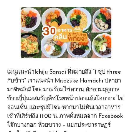
เมนูแนะนำIchiju Sansai ที่หมายถึง “1 ซุป three
กับข้าว” เราแนะนำ Misozuke Hamachi ปลาฮา
มาจิหมักมิโซะ มาพร้อมไข่หวาน ผักตามฤดูกาล
ข้าวญี่ปุ่นผสมธัญพืชโรยหน้าปลาแห้งโอกากะ ไข่
ออนเซ็น และซุปมิโซะ หากมาไม่ทันเวลาอาหาร
เช้าที่เสิร์ฟถึง 11.00 น. ภาพทั้งหมดจาก Facebook
โจ๊กบางกอก ห้วยขวาง – แยกประชาราษฏร์