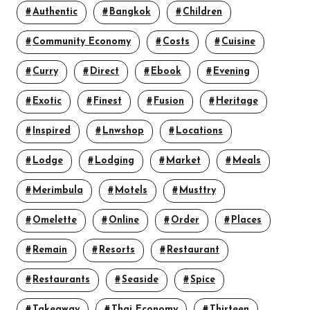
Authentic
Bangkok
Children
Community Economy
Costs
Cuisine
Curry
Direct
Ebook
Evening
Exotic
Finest
Fusion
Heritage
Inspired
Lnwshop
Locations
Lodge
Lodging
Market
Meals
Merimbula
Motels
Musttry
Omelette
Online
Order
Places
Remain
Resorts
Restaurant
Restaurants
Seaside
Spice
Takeaway
Thai Economy
Thirteen