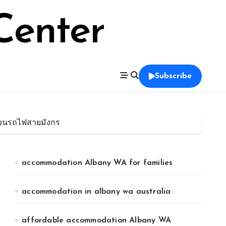
Center
Subscribe
บวนรถไฟสายมังกร
accommodation Albany WA for families
accommodation in albany wa australia
affordable accommodation Albany WA