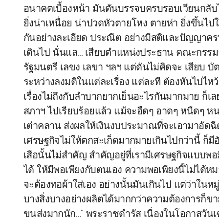
อนาคตเบื้องหน้า มันดันบรรจบครบรอบเวียนกลับไปส
ยิ่งน่าเหนื่อย น่าปวดหัวตายโหง ตายห่า ยิ่งขึ้น
กันอย่างละเอียด ประณีต อย่างมีสติและปัญญาครบถ้
เดินไป นั่นแล… เสียบตำแหน่งประธาน คณะกรรมาธิ
รัฐมนตรี เลขง เลขา ฯลฯ แต่ดันไม่คิดจะ เสียบ 
ระหว่างลงมติในแต่ละเรื่อง แต่ละที ต้องหันไปไหว้
เรื่องไม่ถึงกับลำบากยากเย็นอะไรกันมากมาย ก็เล
สภาฯ ไปเรียบร้อยแล้ว แม้จะอืดๆ อาดๆ หนืดๆ หนาด
เต่าคลาน ส่งผลให้เงินงบประมาณที่จะเอามาอัดฉีด 
เศรษฐกิจไม่ให้ตกสะเก็ดมากมายเกินไปกว่านี้ ก็มีอ
เสือนั้นไม่สำคัญ สำคัญอยู่ที่เรามีเศรษฐกิจแบบพ
ได้ ให้มีพอเพียงกับตนเอง ความพอเพียงนี้ไม่ได
จะต้องทอผ้าใส่เอง อย่างนั้นมันเกินไป แต่ว่าใ
บางสิ่งบางอย่างผลิตได้มากกว่าความต้องการก็ขายไ
ขนส่งมากนัก…” พระราชดำรัส เนื่องในโอกาสวันเ