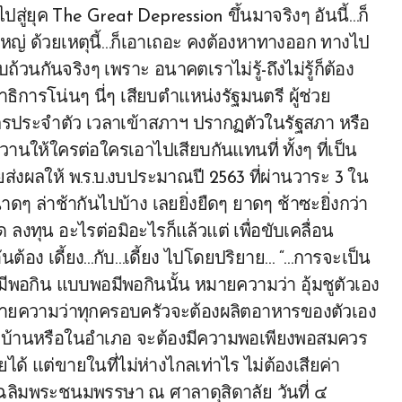
ู่ยุค The Great Depression ขึ้นมาจริงๆ อันนี้…ก็
ไปใหญ่ ด้วยเหตุนี้…ก็เอาเถอะ คงต้องหาทางออก ทางไป
วนกันจริงๆ เพราะ อนาคตเราไม่รู้-ถึงไม่รู้ก็ต้อง
การโน่นๆ นี่ๆ เสียบตำแหน่งรัฐมนตรี ผู้ช่วย
บัตรประจำตัว เวลาเข้าสภาฯ ปรากฏตัวในรัฐสภา หรือ
วานให้ใครต่อใครเอาไปเสียบกันแทนที่ ทั้งๆ ที่เป็น
ยส่งผลให้ พ.ร.บ.งบประมาณปี 2563 ที่ผ่านวาระ 3 ใน
ๆ ล่าช้ากันไปบ้าง เลยยิ่งยืดๆ ยาดๆ ช้าซะยิ่งกว่า
ลงทุน อะไรต่อมิอะไรก็แล้วแต่ เพื่อขับเคลื่อน
ันต้อง เดี้ยง…กับ…เดี้ยง ไปโดยปริยาย… “…การจะเป็น
อมีพอกิน แบบพอมีพอกินนั้น หมายความว่า อุ้มชูตัวเอง
้หมายความว่าทุกครอบครัวจะต้องผลิตอาหารของตัวเอง
นหมู่บ้านหรือในอำเภอ จะต้องมีความพอเพียงพอสมควร
ด้ แต่ขายในที่ไม่ห่างไกลเท่าไร ไม่ต้องเสียค่า
ฉลิมพระชนมพรรษา ณ ศาลาดุสิดาลัย วันที่ ๔