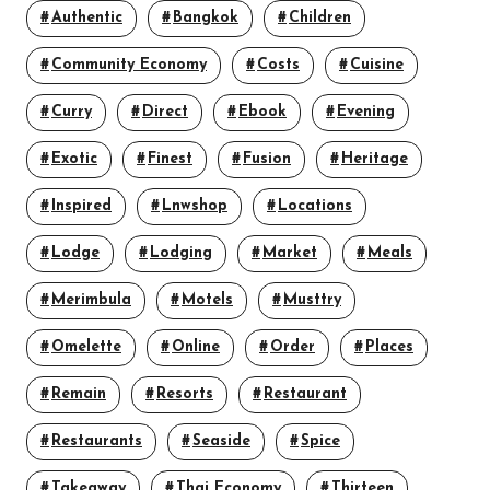
Authentic
Bangkok
Children
Community Economy
Costs
Cuisine
Curry
Direct
Ebook
Evening
Exotic
Finest
Fusion
Heritage
Inspired
Lnwshop
Locations
Lodge
Lodging
Market
Meals
Merimbula
Motels
Musttry
Omelette
Online
Order
Places
Remain
Resorts
Restaurant
Restaurants
Seaside
Spice
Takeaway
Thai Economy
Thirteen