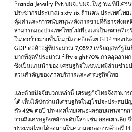
Pranda Jewelry Pvt. บมจ., บมจ. ในฐานะที่มีเศร
ประชากรประมาณ sixty six ล้านคน ประเทศไทยเสน
คุ้มค่าและการสนับสนุนหลังการขายที่ดีอาจส่งผล
สามารถมองประเทศไทยไม่เพียงแต่เป็นตลาดที่เจริญร
ในวงกว้างมากขึ้นในภูมิภาคอีกด้วย GDP ของประ
GDP ต่อหัวอยู่ที่ประมาณ 7,089.7 เหรียญสหรัฐ
มากที่สุดที่ประมาณ fifty eight.70% ภาคอุตส
ซึ่งเป็นแกนนำของ เศรษฐกิจในชนบทมีส่วนช่วย
ส่วนสำคัญของภาคบริการและเศรษฐกิจไทย
และด้วยปัจจัยบวกเหล่านี้ เศรษฐกิจไทยจึงสาม
ได้ เห็นได้ชัดว่าแม้เศรษฐกิจในยุโรปจะประสบป
ตัว 4.2% ต่อปี ประเทศไทยเสนอผลตอบแทนจากการค
รวมถึงเศรษฐกิจหลักระดับโลก เช่น ออสเตรเลีย จ
ประเทศไทยได้ลงนามในความตกลงการค้าเสรี 14 ฉบ