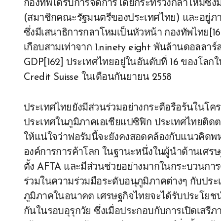
กองทัพได้รับการจัดการโดยกระทรวงกลาโหมซึ่งม
(สมาชิกคณะรัฐมนตรีของประเทศไทย) และอยู่ภ
ซึ่งมีเสนาธิการกลาโหมเป็นหัวหน้า กองทัพไทย[
เกือบสามเท่าจาก 1.ninety eight พันล้านดอลลาร์
GDP[162] ประเทศไทยอยู่ในอันดับที่ 16 ของโ
Credit Suisse ในเดือนกันยายน 2558
ประเทศไทยยังมีส่วนร่วมอย่างกระตือรือร้นในโค
ประเทศในภูมิภาคเอเชียแปซิฟิก ประเทศไทยติ
ให้แน่ใจว่าฟอรัมนี้จะยังคงสอดคล้องกับแนวคิดพหุภ
องค์การการค้าโลก ในฐานะหนึ่งในผู้นำด้านเศร
ตั้ง AFTA และมีส่วนช่วยอย่างมากในกระบวนการดำ
ร่วมในความร่วมมือระดับอนุภูมิภาคต่างๆ กับประเทศ
ภูมิภาคในอนาคต เศรษฐกิจไทยจะได้รับประโยชน์จ
กันในรอบอุรุกวัย ซึ่งเมื่อประกอบกับการเปิดเสร