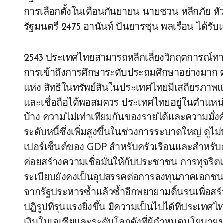
การเลือกตั้งในเดือนกันยายน นายชวน หลีกภัย หั
รัฐมนตรี 2475 อานันท์ ปันยารชุน พลเรือน ได้รับแ
2543 ประเทศไทยสามารถหลีกเลี่ยงวิกฤตการณ์ทา
การเข้าถึงการศึกษาระดับประถมศึกษาอย่างมา
แห่ง สิทธิในทรัพย์สินในประเทศไทยมีเสถียรภา
และเชื่อถือได้พอสมควร ประเทศไทยอยู่ในตำแหน่งที
บ้าง ความไม่เท่าเทียมกันของรายได้และความมั่งคั่งอ
ระดับหนี้ซึ่งเพิ่มสูงขึ้นในช่วงการระบาดใหญ่ ดูไ
เปอร์เซ็นต์ของ GDP สำหรับครัวเรือนและสำหรับธุ
ค่อยสร้างความเชื่อมั่นให้กับประชาชน การทุจริต
ระเบียบยังคงเป็นอุปสรรคต่อการลงทุนภาคเอกชนอ
จากรัฐประหารซ้ำแล้วซ้ำอีกพยายามดิ้นรนเพื่อส
ปฏิรูปที่รุนแรงยิ่งขึ้น มีความเป็นไปได้ที่ประเทศ
เงินในเอเชียและระดับโลกดังที่ผู้กำหนดนโยบาย