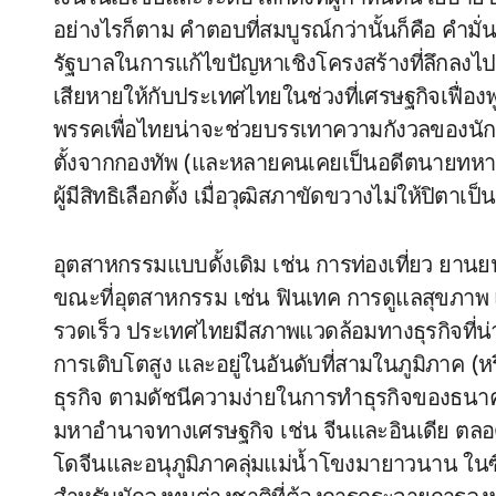
อย่างไรก็ตาม คำตอบที่สมบูรณ์กว่านั้นก็คือ คำม
รัฐบาลในการแก้ไขปัญหาเชิงโครงสร้างที่ลึกลงไป แ
เสียหายให้กับประเทศไทยในช่วงที่เศรษฐกิจเฟื่อ
พรรคเพื่อไทยน่าจะช่วยบรรเทาความกังวลของนักลง
ตั้งจากกองทัพ (และหลายคนเคยเป็นอดีตนายทหาร)
ผู้มีสิทธิเลือกตั้ง เมื่อวุฒิสภาขัดขวางไม่ให้ปิตาเ
อุตสาหกรรมแบบดั้งเดิม เช่น การท่องเที่ยว ยา
ขณะที่อุตสาหกรรม เช่น ฟินเทค การดูแลสุขภาพ แ
รวดเร็ว ประเทศไทยมีสภาพแวดล้อมทางธุรกิจที่น่า
การเติบโตสูง และอยู่ในอันดับที่สามในภูมิภาค 
ธุรกิจ ตามดัชนีความง่ายในการทำธุรกิจของธนา
มหาอำนาจทางเศรษฐกิจ เช่น จีนและอินเดีย ตลอด
โดจีนและอนุภูมิภาคลุ่มแม่น้ำโขงมายาวนาน ในซีร