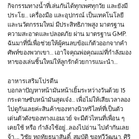
กิจกรรมทางน้ำที่เล่นกันได้ทุกเพศทุกวัย และยังมี
ประโย… เครื่องมือ และอุปกรณ์ เป็นเทคโนโลยี
และนวัตกรรมใหม่ มีประสิทธิภาพสูง มาตรฐาน
ความสะอาดและปลอดภัย ผ่าน มาตรฐาน GMP.
ฉันมาที่นี่เพื่อช่วยให้ผู้คนลบข้อแก้ตัวออกจากคำ
ศัพท์ของพวกเขา… เอาใจคุณพ่อคุณแม่ที่กำลังมอง
หาของเล่นชิ้นใหม่ให้ลูกรักด้วยการแนะนำ…
อาหารเสริมโปรตีน
บอกลาปัญหาหน้ามันหน้าเยิ้มระหว่างวันด้วย 15
กระดาษซับหน้ามันสุดเจ๋ง… เพื่อไม่ให้เสียเวลาลอง
ไปดูกันเลยค่ะสินค้าของทางนิวทริไลท์ที่เป็นตัว
เด่นตัวดังของทางแอมเวย์ จะมีตัวไหนที่เพื่อน ๆ
เคยใช้ หรือ กำลังใช้อยู่…ลองไปอ่าน ไปตำกันเลย
จ้า….. วิชัย หฤทัยธนาสันติ์, สมบัติ ขอทวีวัฒนา, ศิริ