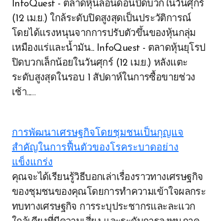
InfoQuest - ตลาดหุ้นลอนดอนปิดบวกในวันศุกร์
(12 เม.ย.) ใกล้ระดับปิดสูงสุดเป็นประวัติการณ์
โดยได้แรงหนุนจากการปรับตัวขึ้นของหุ้นกลุ่ม
Post
เหมืองแร่และน้ำมัน... InfoQuest - ตลาดหุ้นยุโรป
ปิดบวกเล็กน้อยในวันศุกร์ (12 เม.ย.) หลังแตะ
navigation
ระดับสูงสุดในรอบ 1 สัปดาห์ในการซื้อขายช่วง
เช้า...…
การพัฒนาเศรษฐกิจโดยชุมชนเป็นกุญแจ
สำคัญในการฟื้นตัวของโรคระบาดอย่าง
แข็งแกร่ง
คุณจะได้เรียนรู้วิธีบอกเล่าเรื่องราวทางเศรษฐกิจ
ของชุมชนของคุณโดยการทำความเข้าใจผลกระ
ทบทางเศรษฐกิจ การระบุประชากรและละแวก