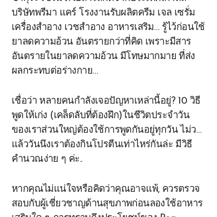
บริษัทพรีมา แคร์ โรงงานรับผลิตครีม เจล เซรั่ม
เครื่องสำอาง เวชสำอาง อาหารเสริม… รู้ไว้ก่อนใช้
ยาลดความอ้วน อันตรายกว่าที่คิด เพราะมีสาร
อันตรายในยาลดความอ้วน มีโทษมากมาย ที่ส่ง
ผลกระทบต่อร่างกาย…
เชื่อว่า หลายคนกำลังเจอปัญหาเหล่านี้อยู่? 10 วิธี
พูดให้เก่ง (เคล็ดลับที่ต้องฝึก)ในชีวิตประจำวัน
ของเราส่วนใหญ่ต้องใช้การพูดกันอยู่ทุกวัน ไม่ว…
แล้ววันนึงเราต้องกินโปรตีนเท่าไหร่กันล่ะ มีวิธี
คำนวณง่าย ๆ ค่ะ..
หากคุณไม่แน่ใจหรือคิดว่าคุณอาจแพ้, ควรตรวจ
สอบกับผู้เชี่ยวชาญด้านสุขภาพก่อนลองใช้อาหาร