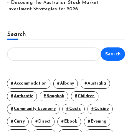
Decoding the Australian Stock Market:
Investment Strategies for 2026
Search
Search
Accommodation
Albany
Australia
Authentic
Bangkok
Children
Community Economy
Costs
Cuisine
Curry
Direct
Ebook
Evening