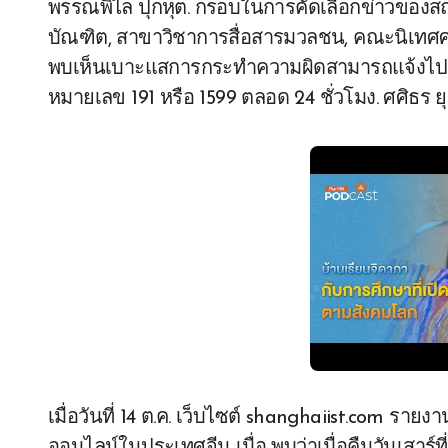
พรรณพิไล ปุกหุต. กรอบในการคัดเลือกข่าวของสถา
บัณฑิต, สาขาวิชาการสื่อสารมวลชน, คณะนิเทศศา
พบเห็นเบาะแสการกระทำความผิดสามารถแจ้งไปยั
หมายเลข 191 หรือ 1599 ตลอด 24 ชั่วโมง. ศศิธร ย
เมื่อวันที่ 14 ต.ค. เว็บไซต์ shanghaiist.com รายง
ออนไลน์ในประเทศจีน เมื่อ พบว่าเมื่อคืนวันเสาร์ที่ 