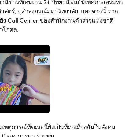
นีข่าวทีเอ็นเอ็น 24. วิทยานิพนธ์นิเทศศาสตรมหา
สตร์, จุฬาลงกรณ์มหาวิทยาลัย. นอกจากนี้ หาก
ง Call Center ของสำนักงานตำรวจแห่งชาติ
ุวโกศล.
านเหตุการณ์ที่ขณะนี้ยังเป็นที่ถกเถียงกันในสังคม
11 ต.ค. การดา ร่วมพุ่ม.