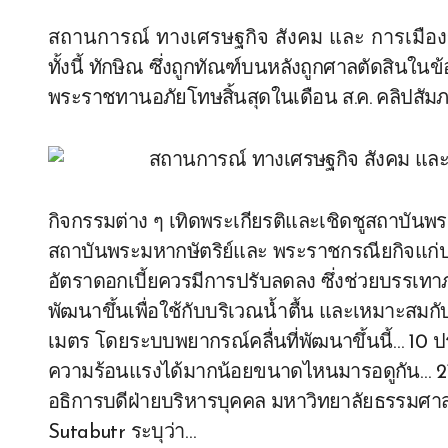
สถานการณ์ ทางเศรษฐกิจ สังคม และ การเมือ
ทั้งนี้ ทักษิณ ซึ่งถูกทัณฑ์บนหลังถูกศาลตัดสินในข
พระราชทานอภัยโทษสิ้นสุดในเดือน ส.ค. คลิปสัมภ
กิจกรรมต่าง ๆ เทิดพระเกียรติและเชิดชูสถาบันพระ
สถาบันพระมหากษัตริย์และ พระราชกรณียกิจแก่ปร
อัตราดอกเบี้ยควรมีการปรับลดลง ซึ่งช่วยบรรเ
พัฒนาขึ้นเพื่อใช้กับบริเวณน้ำตื้น และเหมาะสมก
เมตร โดยระบบพยากรณ์คลื่นที่พัฒนาขึ้นนี้… 10 ประ
ความร้อนแรงได้มากน้อยขนาดไหนมารอดูกัน… 21 ก
อธิการบดีฝ่ายบริหารบุคคล มหาวิทยาลัยธรรมศาสต
Sutabutr ระบุว่า…