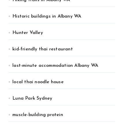
Hiking trails in Albany WA
Historic buildings in Albany WA
Hunter Valley
kid-friendly thai restaurant
last-minute accommodation Albany WA
local thai noodle house
Luna Park Sydney
muscle-building protein