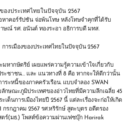
งของประเทศไทยในปัจจุบัน 2567
้อหาคอร์รัปชัน จ่อพ้นโทษ หลังโทษจำคุกที่ได้รับ
าษณ์ รศ. อนันต์ ทองระอา อธิการบดี มทส.
มหากษัตริย์ เผยแพร่ความรู้ความเข้าใจเกี่ยวกับ
ะชาชน… และ แนวทางที่ 8 คือ หากจะให้ดีกว่านั้น
ทาภาระหนี้ของภาคครัวเรือน. แบบจำลอง SWAN
ับลักษณะภูมิประเทศของอ่าวไทยที่มีความลึกเฉลี่ย 45
เด็นการเมืองไทยปี 2567 นี้ แต่ละเรื่องจะก่อให้เกิด
รกฎาคม 2567 รศ.หริรักษ์ สูตะบุตร อดีตรอง
ร์(มธ.) โพสต์ข้อความผ่านเฟซบุ๊ก Harirak