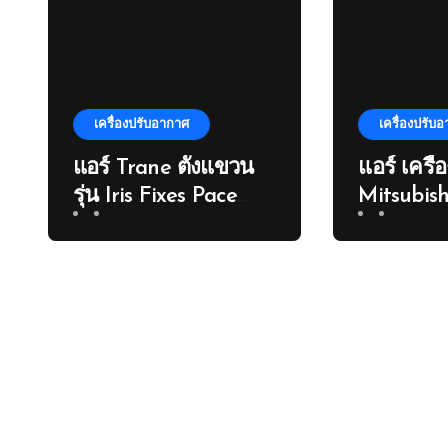
เครื่องปรับอากาศ
เครื่องปรับ
แอร์ Trane ตั้งแขวน
แอร์ เครื
รุ่น Iris Fixes Pace
Mitsubish
รหัส Mcxe36sb5
ขนาด 36000 Btu
ระบบ Non-inverter
สยามเจริญแอร์