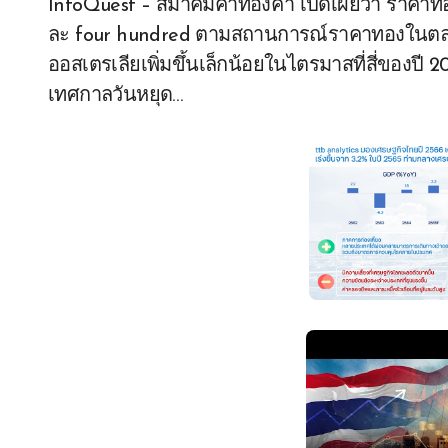
InfoQuest – สมาคมค้าทองคำ เปิดเผยว่า ราคาทอ
ละ four hundred ตามสถานการณ์ราคาทองในตลา
ออสเตรเลียเพิ่มขึ้นเล็กน้อยในไตรมาสที่สี่ของปี 
เทศกาลวันหยุด…