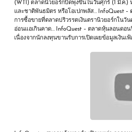
(WTI) ตลาดนิวยอร์กปิดพุ่งขึ้นในวันศุกร์ (1 มี.ค.
และชาติพันธมิตร หรือโอเปกพลัส… InfoQuest – ดอ
การซื้อขายที่ตลาดปริวรรตเงินตรานิวยอร์กในวันศุก
อ่อนแอเกินคาด… InfoQuest – ตลาดหุ้นลอนดอนปิด
เนื่องจากนักลงทุนขานรับการเปิดเผยข้อมูลเงินเฟ