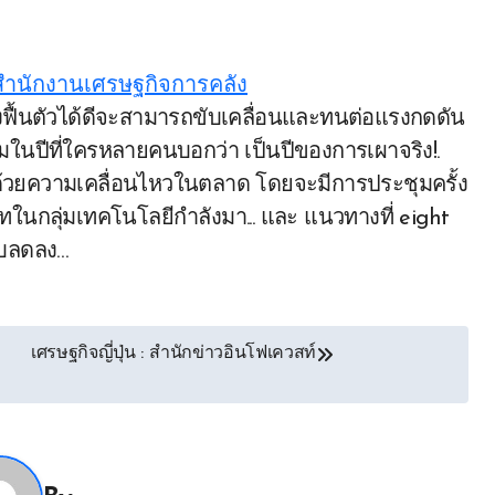
สำนักงานเศรษฐกิจการคลัง
ามในปีที่ใครหลายคนบอกว่า เป็นปีของการเผาจริง!.
มไปด้วยความเคลื่อนไหวในตลาด โดยจะมีการประชุมครั้ง
นกลุ่มเทคโนโลยีกำลังมา... และ แนวทางที่ eight
รับลดลง…
เศรษฐกิจญี่ปุ่น : สำนักข่าวอินโฟเควสท์