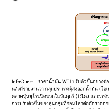
InfoQuest – ราคาน้ำมัน WTI ปรับตัวขึ้นอย่างต่อเน
หลังมีรายงานว่า กลุ่มประเทศผู้ส่งออกน้ำมัน (โ
ตลาดหุ้นยุโรปปิดบวกในวันศุกร์ (1 มี.ค.) แตะระด
การปรับตัวขึ้นของหุ้นกลุ่มที่อ่อนไหวต่ออัตราดอก