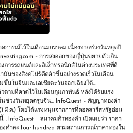
าดการณ์ไว้ในเดือนมกราคม เนื่องจากช่วงวันหยุดปี
… Investing.com – การส่งออกของญี่ปุ่นขยายตัวเกิน
การรถยนต์และอิเล็กทรอนิกส์ในต่างประเทศที่ดี
น้ำมันของสิงคโปร์ดีดตัวขึ้นอย่างรวดเร็วในเดือน
่มขึ้นในจีนและเอเชียตะวันออกเฉียงใต้…
ตามที่คาดไว้ในเดือนกุมภาพันธ์ หลังได้รับแรง
อยในช่วงวันหยุดตรุษจีน… InfoQuest – สัญญาทองคำ
์ (1 มี.ค.) โดยได้แรงหนุนจากการที่ดอลลาร์สหรัฐอ่อน
ี้… InfoQuest – สมาคมค้าทองคำ เปิดเผยว่า ราคา
บาททองคำละ four hundred ตามสถานการณ์ราคาทองใน