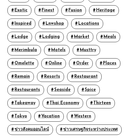
Exotic
Finest
Fusion
Heritage
Inspired
Lnwshop
Locations
Lodge
Lodging
Market
Meals
Merimbula
Motels
Musttry
Omelette
Online
Order
Places
Remain
Resorts
Restaurant
Restaurants
Seaside
Spice
Takeaway
Thai Economy
Thirteen
Tokyo
Vacation
Western
ข่าวสังคมออนไลน์
ข่าวเศรษฐกิจระหว่างประเทศ