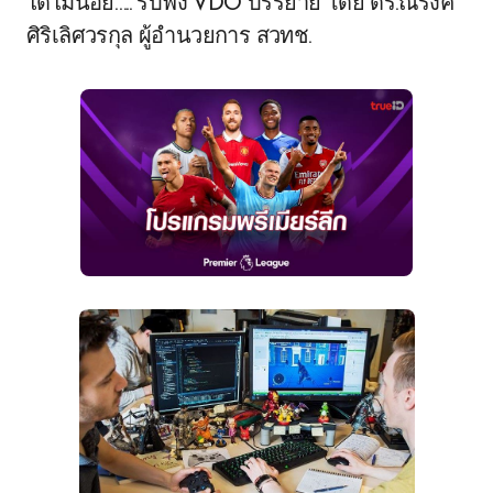
ได้ไม่น้อย….. รับฟัง VDO บรรยาย โดย ดร.ณรงค์
ศิริเลิศวรกุล ผู้อำนวยการ สวทช.