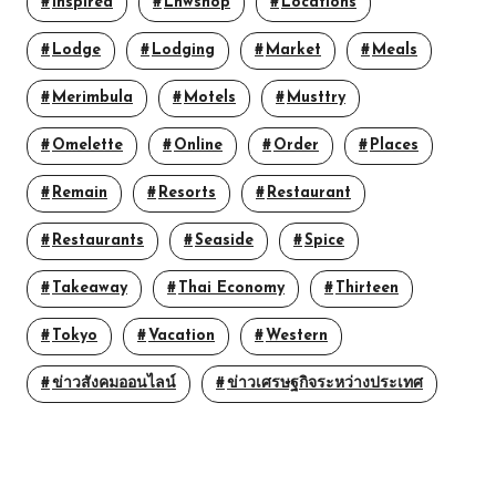
Inspired
Lnwshop
Locations
Lodge
Lodging
Market
Meals
Merimbula
Motels
Musttry
Omelette
Online
Order
Places
Remain
Resorts
Restaurant
Restaurants
Seaside
Spice
Takeaway
Thai Economy
Thirteen
Tokyo
Vacation
Western
ข่าวสังคมออนไลน์
ข่าวเศรษฐกิจระหว่างประเทศ