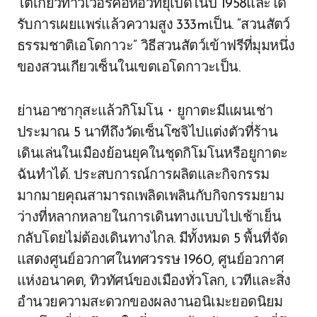
โตเกียวทาวเวอร์คือหอวิทยุเปิดในปี 1958และได้
รับการเผยแพร่แล้วความสูง 333mเป็น. “สวนสัตว์
ธรรมชาติเอโดกาวะ” วิธีสวนสัตว์เข้าฟรีที่มุมหนึ่ง
ของสวนเกียวเซ็นในเขตเอโดกาวะเป็น.
ย่านอาซากุสะแล้วกิโมโน・ยูกาตะมีแผนเช่า
ประมาณ 5 นาทีถึงวัดเซ็นโซจิไปแต่งตัวที่ร้าน
เดินเล่นในเมืองย้อนยุคในชุดกิโมโนหรือยูกาตะ
ฉันทำได้. ประสบการณ์การผลิตและกิจกรรม
มากมายคุณสามารถเพลิดเพลินกับกิจกรรมยาม
ว่างที่หลากหลายในการเดินทางแบบไปเช้าเย็น
กลับโดยไม่ต้องเดินทางไกล. มีทั้งหมด 5 พื้นที่จัด
แสดงศูนย์อวกาศในทศวรรษ 1960, ศูนย์อวกาศ
แห่งอนาคต, ทิวทัศน์ของเมืองทั่วโลก, เวทีและสิ่ง
อำนวยความสะดวกของผลงานอนิเมะยอดนิยม