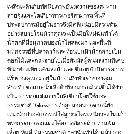
เพลิดเพลินกับทัศนียภาพอันงดงามของสะพาน
สายรุ้งและโตเกียวทาวเวอร์สามารถ.พื้นที่
ประสบการณ์อยู่ในอ่าวจึงมีคลื่นน้อยมีส่วนร่วม
อย่างสบายใจแม้ว่าคุณจะเป็นมือใหม่ฉันทำได้.
น้ำตกที่มีอนุภาคของน้ำไหลลงมา และพื้นที่
มหัศจรรย์ที่ปลาคาร์ฟสะท้อนบนผิวน้ำกลายเป็น
ดอกไม้และกระจายไปเมื่อสัมผัสผู้คนผลงานพิเศษ
ที่นักท่องเที่ยวเดินลงน้ำและ.ขึ้นอยู่กับนิทรรศการ
เท้าของคุณจมอยู่ในน้ำจนถึงหัวเข่าของคุณ
สำหรับ,ขอแนะนำเสื้อผ้าที่สามารถม้วนขึ้นได้ง่าย
เป็น. การตกแต่งภายในสีเขียวโดยใช้มอส
ธรรมชาติ “Glassการทำลูกมอสนอกจากนี้ยัง
แนะนำประสบการณ์ใส่ลูกตะไคร่เหนียวลงในแก้ว
ทรงกระบอกตกแต่งได้อย่างอิสระด้วยถ่านฟัน
เลื่อย หินสี หินธรรมชาติ ฯลฯฉันทำได้. แม้ว่าจะ