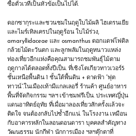
ซื้อตั๋วเวทีเป็นหัวข้อเป็นไปได้.
ดอกซากุระและชวนชมในฤดูใบไม้ผลิ ไฮเดรนเยีย
และไมร์เทิลเครปในฤดูร้อน ใบไม้ร่วง,
amaryllidaceae และ osmanthus ดอกแดฟโฟดิล
กล้วยไม้ตะวันตก และลูกพลัมในฤดูหนาวแหล่ง
ท่องเที่ยวอีกแห่งคือคุณสามารถชมพันธุ์ไม้ตาม
ฤดูกาลได้ตลอดทั้งปีเป็น. ที่เชิงโตเกียวทาวเวอร์5
ชั้นเหนือพื้นดิน 1 ชั้นใต้พื้นดิน + ดาดฟ้า “ฟุต
ทาวน์”.ในเมืองเท้ามีแกลเลอรี่ ร้านค้า ศูนย์อาหาร
พื้นที่จัดกิจกรรม ฯลฯ เข้าชมฟรีเป็น. ประเทศญี่ปุ่น
แดนอาทิตย์อุทัย ที่เมื่อมาลองเที่ยวสักครั้งแล้วจะ
ติดใจ จนต้องกลับไปซ้ำอีกแน่. ในโรงงาน เหมือน
กับอาคารหลักในลอนดอนดารา บุคคลสำคัญทาง
วัฒนธรรม นักกีฬา นักการเมือง ฯลฯตุ๊กตาที่