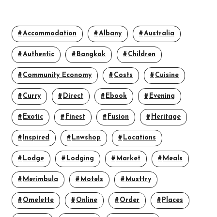
Accommodation
Albany
Australia
Authentic
Bangkok
Children
Community Economy
Costs
Cuisine
Curry
Direct
Ebook
Evening
Exotic
Finest
Fusion
Heritage
Inspired
Lnwshop
Locations
Lodge
Lodging
Market
Meals
Merimbula
Motels
Musttry
Omelette
Online
Order
Places