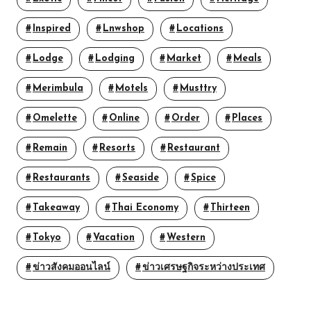
Inspired
Lnwshop
Locations
Lodge
Lodging
Market
Meals
Merimbula
Motels
Musttry
Omelette
Online
Order
Places
Remain
Resorts
Restaurant
Restaurants
Seaside
Spice
Takeaway
Thai Economy
Thirteen
Tokyo
Vacation
Western
ข่าวสังคมออนไลน์
ข่าวเศรษฐกิจระหว่างประเทศ