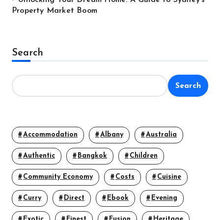
Unlocking Your Dream Home: A Guide to Sydney’s
Property Market Boom
Search
Search
Accommodation
Albany
Australia
Authentic
Bangkok
Children
Community Economy
Costs
Cuisine
Curry
Direct
Ebook
Evening
Exotic
Finest
Fusion
Heritage