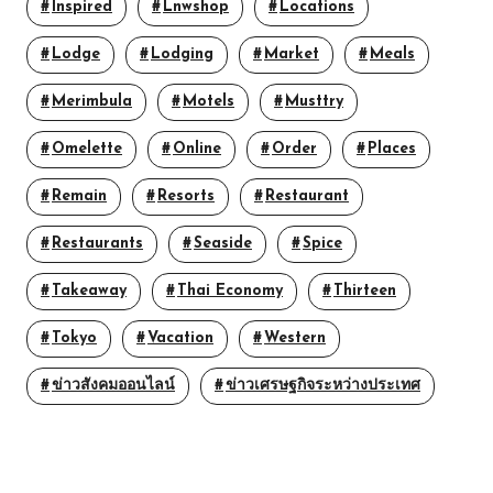
Inspired
Lnwshop
Locations
Lodge
Lodging
Market
Meals
Merimbula
Motels
Musttry
Omelette
Online
Order
Places
Remain
Resorts
Restaurant
Restaurants
Seaside
Spice
Takeaway
Thai Economy
Thirteen
Tokyo
Vacation
Western
ข่าวสังคมออนไลน์
ข่าวเศรษฐกิจระหว่างประเทศ