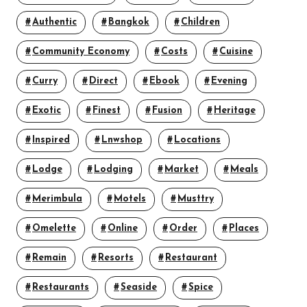
Authentic
Bangkok
Children
Community Economy
Costs
Cuisine
Curry
Direct
Ebook
Evening
Exotic
Finest
Fusion
Heritage
Inspired
Lnwshop
Locations
Lodge
Lodging
Market
Meals
Merimbula
Motels
Musttry
Omelette
Online
Order
Places
Remain
Resorts
Restaurant
Restaurants
Seaside
Spice