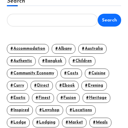
Search
Search
Accommodation
Albany
Australia
Authentic
Bangkok
Children
Community Economy
Costs
Cuisine
Curry
Direct
Ebook
Evening
Exotic
Finest
Fusion
Heritage
Inspired
Lnwshop
Locations
Lodge
Lodging
Market
Meals