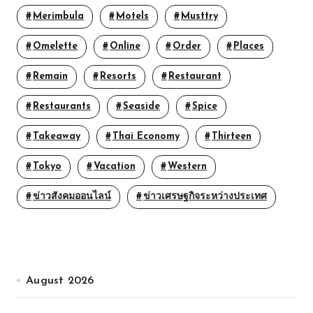
Merimbula
Motels
Musttry
Omelette
Online
Order
Places
Remain
Resorts
Restaurant
Restaurants
Seaside
Spice
Takeaway
Thai Economy
Thirteen
Tokyo
Vacation
Western
ข่าวสังคมออนไลน์
ข่าวเศรษฐกิจระหว่างประเทศ
August 2026