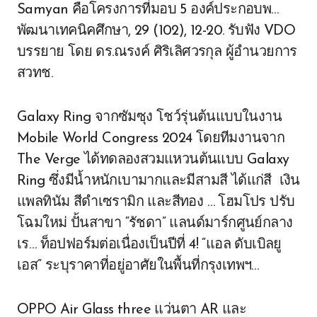
Samyan คือโครงการที่มอบ 5 องค์ประกอบพ…
พัฒนาเทคนิคศึกษา, 29 (102), 12-20. รับฟัง VDO
บรรยาย โดย ดร.ณรงค์ ศิริเลิศวรกุล ผู้อำนวยการ
สวทช.
Galaxy Ring จากซัมซุง โชว์รุ่นต้นแบบในงาน
Mobile World Congress 2024 โดยทีมงานจาก
The Verge ได้ทดลองสวมแหวนต้นแบบ Galaxy
Ring ซึ่งมีน้ำหนักเบามากและมีสามสี ได้แก่สี เงิน
แพลทินัม สีดำเซรามิก และสีทอง … โฮมโปร ปรับ
โฉมใหม่ ปั้นสาขา “รัชดา” แลนด์มาร์กศูนย์กลาง
เร… ท็อปฟอร์มต่อเนื่องเป็นปีที่ 4! “แอล ดับเบิลยู
เอส” ระบุราคาที่อยู่อาศัยในพื้นที่กรุงเทพฯ…
OPPO Air Glass three แว่นตา AR และ