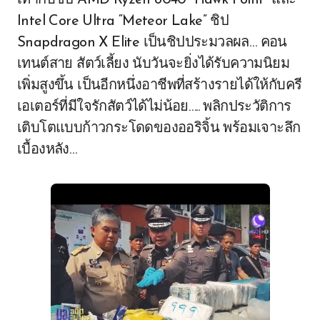
เท่ากับชิป AMD Ryzen 8040 “Hawk Point” และ
Intel Core Ultra “Meteor Lake” ชิป
Snapdragon X Elite เป็นชิปประมวลผล… คอน
เทนต์สาย สัตว์เลี้ยง นับวันจะยิ่งได้รับความนิยม
เพิ่มสูงขึ้น เป็นอีกหนึ่งอาชีพที่สร้างรายได้ให้กับครี
เอเตอร์ที่มีใจรักสัตว์ได้ไม่น้อย….. พลิกประวัติการ
เติบโตแบบก้าวกระโดดของออริจิ้น พร้อมเจาะลึก
เบื้องหลัง…