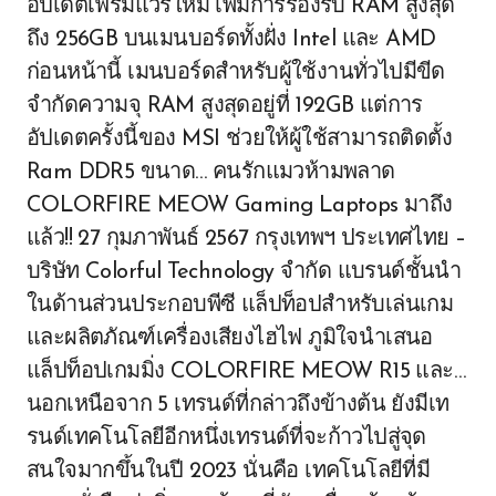
อัปเดตเฟิร์มแวร์ใหม่ เพิ่มการรองรับ RAM สูงสุด
ถึง 256GB บนเมนบอร์ดทั้งฝั่ง Intel และ AMD
ก่อนหน้านี้ เมนบอร์ดสำหรับผู้ใช้งานทั่วไปมีขีด
จำกัดความจุ RAM สูงสุดอยู่ที่ 192GB แต่การ
อัปเดตครั้งนี้ของ MSI ช่วยให้ผู้ใช้สามารถติดตั้ง
Ram DDR5 ขนาด… คนรักแมวห้ามพลาด
COLORFIRE MEOW Gaming Laptops มาถึง
แล้ว!! 27 กุมภาพันธ์ 2567 กรุงเทพฯ ประเทศไทย –
บริษัท Colorful Technology จำกัด แบรนด์ชั้นนำ
ในด้านส่วนประกอบพีซี แล็ปท็อปสำหรับเล่นเกม
และผลิตภัณฑ์เครื่องเสียงไฮไฟ ภูมิใจนำเสนอ
แล็ปท็อปเกมมิ่ง COLORFIRE MEOW R15 และ…
นอกเหนือจาก 5 เทรนด์ที่กล่าวถึงข้างต้น ยังมีเท
รนด์เทคโนโลยีอีกหนึ่งเทรนด์ที่จะก้าวไปสู่จุด
สนใจมากขึ้นในปี 2023 นั่นคือ เทคโนโลยีที่มี