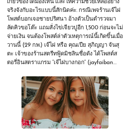
เกี่ยวข้องได้มองเห็น และให้ความช่วยเหลืออย่าง
จริงจังกับอะไรแบบนี้สักนิดค่ะ. กรณีเพจร้านเจ๊ไฝ
โพสต์บอกเจอชายปริศนา อ้างตัวเป็นตำรวจมา
ลัดคิวขอโต๊ะ แถมสั่งไข่เจียวปูอีก 1,500 ก่อนจะไม่
จ่ายเงิน จนต้องโพสต์ล่าตัวเหตุการณ์นี้เกิดขึ้นเมื่อ
วานนี้ (29 ก.พ.) เจ๊ไฝ หรือ คุณเปีย สุภิญญา จันสุ
ตะ เจ้าของร้านสตรีทฟู้ดมิชลินชื่อดัง ได้โพสต์ส
ตอรี่อินสตราแกรม “เจ๊ไฝบางกอก” (jayfaiban…