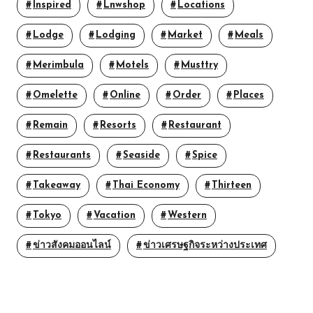
Inspired
Lnwshop
Locations
Lodge
Lodging
Market
Meals
Merimbula
Motels
Musttry
Omelette
Online
Order
Places
Remain
Resorts
Restaurant
Restaurants
Seaside
Spice
Takeaway
Thai Economy
Thirteen
Tokyo
Vacation
Western
ข่าวสังคมออนไลน์
ข่าวเศรษฐกิจระหว่างประเทศ